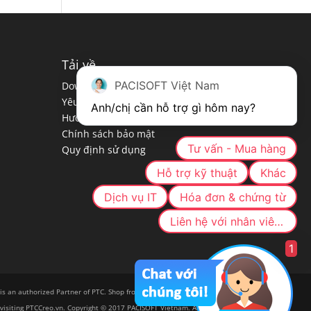
Tải về
PACISOFT Việt Nam
Download PTC
Yêu cầu hệ thống cài đặt
Anh/chị cần hỗ trợ gì hôm nay?
Hướng dẫn cài đặt & gỡ bỏ
Chính sách bảo mật
Tư vấn - Mua hàng
Quy định sử dụng
Hỗ trợ kỹ thuật
Khác
Dịch vụ IT
Hóa đơn & chứng từ
Liên hệ với nhân viên cụ thể
1
 is an authorized Partner of PTC. Shop from a trusted, authorized
visiting PTCCreo.vn. Copyright © 2017 PACISOFT Vietnam. All