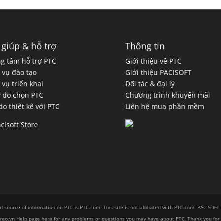
 giúp & hỗ trợ
Thông tin
g tâm hỗ trợ PTC
Giới thiệu về PTC
 vụ đào tạo
Giới thiệu PACISOFT
 vụ triển khai
Đối tác & đại lý
ý do chọn PTC
Chương trình khuyến mãi
 do thiết kế với PTC
Liên hệ mua phần mềm
al source of information on PTC is PTC.com. This site is not affiliated with PTC.com. PACISOFT
CCreo.vn Help page here for any problems or questions you may have about PTC. Thank you for 