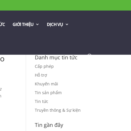
TỨC
GIỚI THIỆU
DỊCH VỤ
ao
Danh mục tin tức
Cấp phép
Hỗ trợ
Khuyến mãi
ừ
Tin sản phẩm
h
Tin tức
Truyền thông & Sự kiện
Tin gần đây