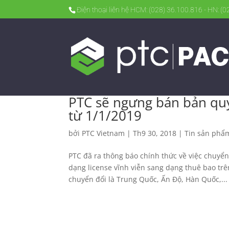
Điện thoại liên hệ HCM: (028) 36.100.816 - HN: (
PTC sẽ ngưng bán bản quy
từ 1/1/2019
bởi
PTC Vietnam
|
Th9 30, 2018
|
Tin sản phẩ
PTC đã ra thông báo chính thức về việc chuyển
dạng license vĩnh viễn sang dạng thuê bao trê
chuyển đổi là Trung Quốc, Ấn Độ, Hàn Quốc,...