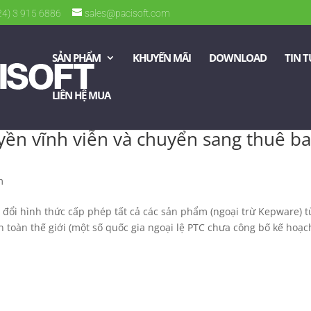
024) 3 915 6886
sales@pacisoft.com
SẢN PHẨM
KHUYẾN MÃI
DOWNLOAD
TIN 
LIÊN HỆ MUA
ền vĩnh viễn và chuyển sang thuê b
m
 đổi hình thức cấp phép tất cả các sản phẩm (ngoại trừ Kepware) t
n toàn thế giới (một số quốc gia ngoại lệ PTC chưa công bố kế hoạc