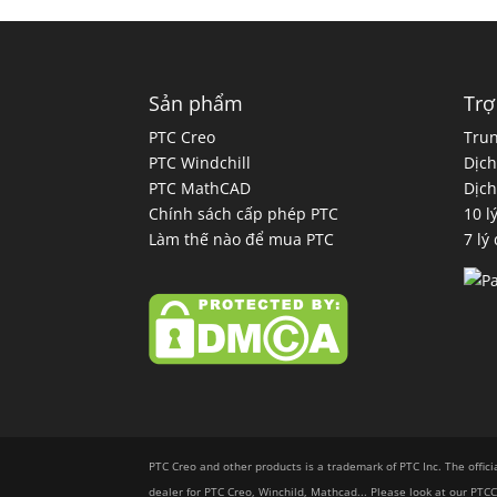
Sản phẩm
Trợ
PTC Creo
Trun
PTC Windchill
Dịch
PTC MathCAD
Dịch
Chính sách cấp phép PTC
10 l
Làm thế nào để mua PTC
7 lý
PTC Creo and other products is a trademark of PTC Inc. The offici
dealer for PTC Creo, Winchild, Mathcad... Please look at our PT