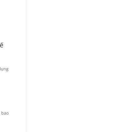
kế
 dụng
D bao