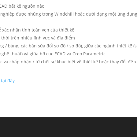
ECAD bất kể nguồn nào
h nghiệp được nhúng trong Windchill hoặc dưới dạng một ứng dụn
 xác nhận tính toàn vẹn của thiết kế
 thời trên nhiều lĩnh vực và địa điểm
g / bảng, các bản sửa đổi sơ đồ / sơ đồ), giữa các ngành thiết kế (
 nghệ thuật) và giữa bố cục ECAD và Creo Parametric
và chấp nhận / từ chối sự khác biệt về thiết kế hoặc thay đổi đề 
C
tại đây