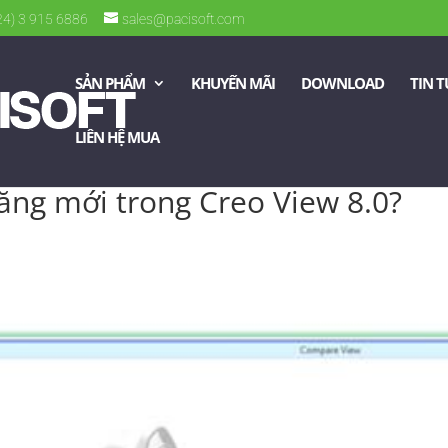
024) 3 915 6886
sales@pacisoft.com
SẢN PHẨM
KHUYẾN MÃI
DOWNLOAD
TIN 
LIÊN HỆ MUA
ăng mới trong Creo View 8.0?