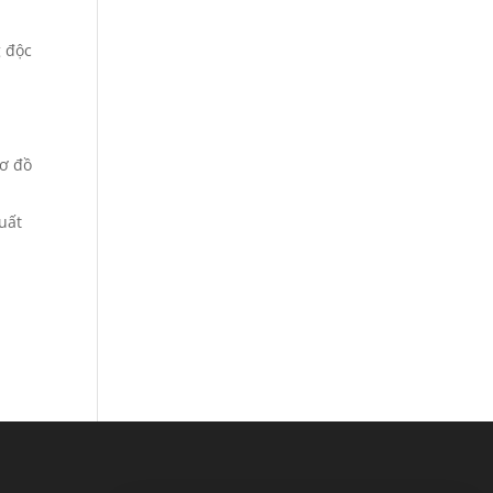
g độc
sơ đồ
xuất