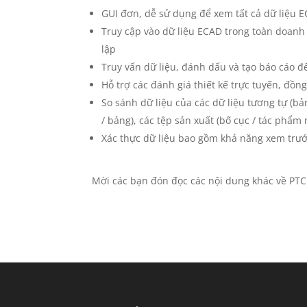
GUI đơn, dễ sử dụng để xem tất cả dữ liệu 
Truy cập vào dữ liệu ECAD trong toàn doan
lập
Truy vấn dữ liệu, đánh dấu và tạo báo cáo để
Hỗ trợ các đánh giá thiết kế trực tuyến, đồng
So sánh dữ liệu của các dữ liệu tương tự (bản
/ bảng), các tệp sản xuất (bố cục / tác phẩm
Xác thực dữ liệu bao gồm khả năng xem trước 
Mời các bạn đón đọc các nội dung khác về PT