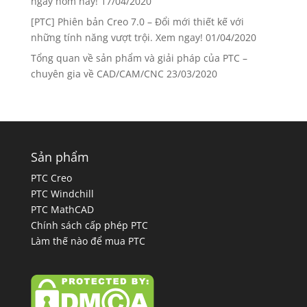
ngay hôm nay!
17/04/2020
[PTC] Phiên bản Creo 7.0 – Đổi mới thiết kế với
những tính năng vượt trội. Xem ngay!
01/04/2020
Tổng quan về sản phẩm và giải pháp của PTC –
chuyên gia về CAD/CAM/CNC
23/03/2020
Sản phẩm
PTC Creo
PTC Windchill
PTC MathCAD
Chính sách cấp phép PTC
Làm thế nào để mua PTC