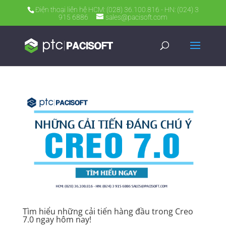
Điện thoại liên hệ HCM: (028) 36.100.816 - HN: (024) 3
915 6886
sales@pacisoft.com
Tìm hiểu những cải tiến hàng đầu trong Creo
7.0 ngay hôm nay!