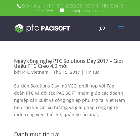
Điện thoại liên hệ HCM: (028) 36.100.816 - HN: (024) 3
915 6886
sales@pacisoft.com
Ngày công nghệ PTC Solutions Day 2017 – Giới
thiệu PTC Creo 4.0 mới
bởi
PTC Vietnam
|
Th5 15, 2017
|
Tin tức
Sự kiện Solutions Day mà VCCI phối hợp với Tập
đoàn PTC và đối tác PACISOFT nhằm giúp các doanh
nghiệp sản xuất và công nghiệp phụ trợ tại Việt Nam
tiếp cận với các xu hướng và giải pháp công nghệ
mới trong việc thiết kế, quản lý sản xuất,...
Danh mục tin tức