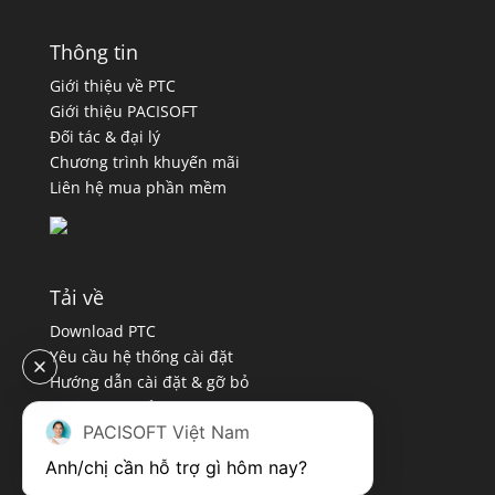
Thông tin
Giới thiệu về PTC
Giới thiệu PACISOFT
Đối tác & đại lý
Chương trình khuyến mãi
Liên hệ mua phần mềm
Tải về
Download PTC
Yêu cầu hệ thống cài đặt
Hướng dẫn cài đặt & gỡ bỏ
Chính sách bảo mật
PACISOFT Việt Nam
Quy định sử dụng
Anh/chị cần hỗ trợ gì hôm nay?