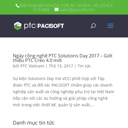
Điện thoại liên hệ HCM: (028) 36.100.816 - HN: (024) 3
915 6886
sales@pacisoft.com
Ngày công nghệ PTC Solutions Day 2017 – Giới
thiệu PTC Creo 4.0 mới
bởi
PTC Vietnam
|
Th5 15, 2017
|
Tin tức
Sự kiện Solutions Day mà VCCI phối hợp với Tập
đoàn PTC và đối tác PACISOFT nhằm giúp các doanh
nghiệp sản xuất và công nghiệp phụ trợ tại Việt Nam
tiếp cận với các xu hướng và giải pháp công nghệ
mới trong việc thiết kế, quản lý sản xuất,...
Danh mục tin tức