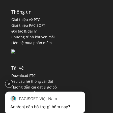
Thông tin
Giới thiệu về PTC
Giới thiệu PACISOFT
Đối tác & đại lý
Chương trình khuyến mãi
Liên hệ mua phần mềm
Tải về
Download PTC
Yêu cầu hệ thống cài đặt
Hướng dẫn cài đặt & gỡ bỏ
Chính sách bảo mật
PACISOFT Việt Nam
Quy định sử dụng
Anh/chị cần hỗ trợ gì hôm nay?