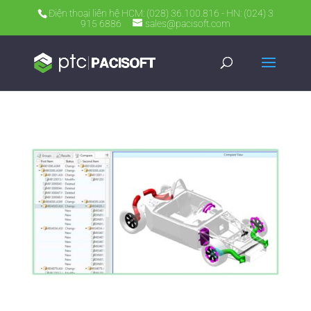
Điện thoại liên hệ HCM: (028) 36.100.816 - HN: (024) 3
915 6886
sales@pacisoft.com