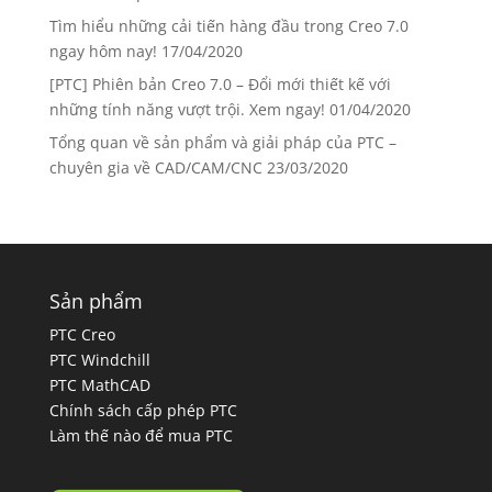
Tìm hiểu những cải tiến hàng đầu trong Creo 7.0
ngay hôm nay!
17/04/2020
[PTC] Phiên bản Creo 7.0 – Đổi mới thiết kế với
những tính năng vượt trội. Xem ngay!
01/04/2020
Tổng quan về sản phẩm và giải pháp của PTC –
chuyên gia về CAD/CAM/CNC
23/03/2020
Sản phẩm
PTC Creo
PTC Windchill
PTC MathCAD
Chính sách cấp phép PTC
Làm thế nào để mua PTC