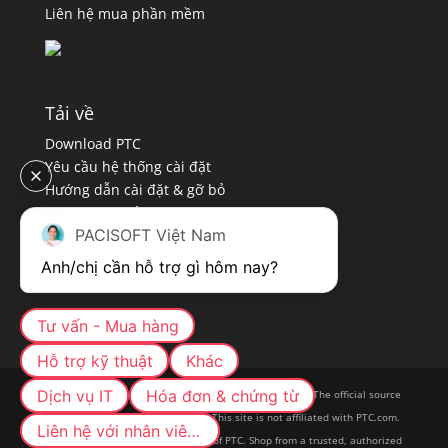
Liên hệ mua phần mềm
Tải về
Download PTC
Yêu cầu hệ thống cài đặt
Hướng dẫn cài đặt & gỡ bỏ
Chính sách bảo mật
PACISOFT Việt Nam
Quy định sử dụng
Anh/chị cần hỗ trợ gì hôm nay?
Tư vấn - Mua hàng
Hỗ trợ kỹ thuật
Khác
Dịch vụ IT
Hóa đơn & chứng từ
PTC Creo and other products is a trademark of PTC Inc. The official source
of information on PTC is PTC.com. This site is not affiliated with PTC.com.
Liên hệ với nhân viên cụ thể
PACISOFT is an authorized Partner of PTC. Shop from a trusted, authorized