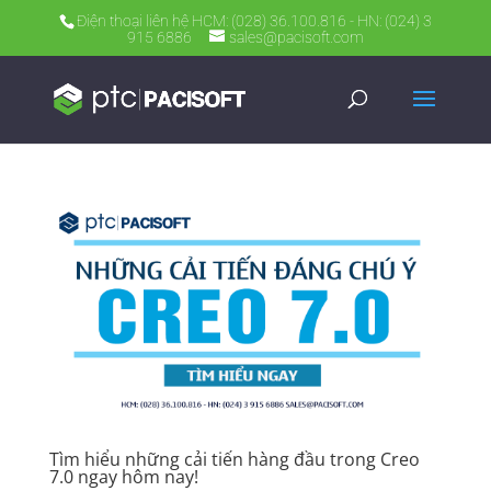
Điện thoại liên hệ HCM: (028) 36.100.816 - HN: (024) 3
915 6886
sales@pacisoft.com
Tìm hiểu những cải tiến hàng đầu trong Creo
7.0 ngay hôm nay!