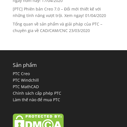
ngay hôm nay!
17/04/2020
[PTC] Phiên bản Creo 7.0 – Đổi mới thiết kế với
những tính năng vượt trội. Xem ngay!
01/04/2020
Tổng quan về sản phẩm và giải pháp của PTC –
chuyên gia về CAD/CAM/CNC
23/03/2020
Sản phẩm
PTC Creo
PTC Windchill
PTC MathCAD
Chính sách cấp phép PTC
Làm thế nào để mua PTC