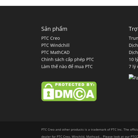
Sản phẩm
Trợ
PTC Creo
Trun
PTC Windchill
Dịch
PTC MathCAD
Dịch
Chính sách cấp phép PTC
10 l
Làm thế nào để mua PTC
7 lý
PTC Creo and other products is a trademark of PTC Inc. The offici
dealer for PTC Creo, Winchild, Mathcad... Please look at our PT