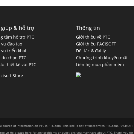
 giúp & hỗ trợ
Thông tin
g tâm hỗ trợ PTC
Giới thiệu về PTC
 vụ đào tạo
Giới thiệu PACISOFT
 vụ triển khai
Đối tác & đại lý
ý do chọn PTC
Chương trình khuyến mãi
 do thiết kế với PTC
Liên hệ mua phần mềm
al source of information on PTC is PTC.com. This site is not affiliated with PTC.com. PACISOFT
CCreo.vn Help page here for any problems or questions you may have about PTC. Thank you for 