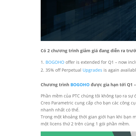
Có 2 chương trình giảm giá đang diễn ra trướ
BOGOHO
offer is extended for Q1 – now inc
35% off Perpetual
Upgrades
is again availab
Chương trình
BOGOHO
được gia hạn tới Q1 
Phần mềm của PTC chúng tôi không tạo ra sự đ
Creo Parametric cung cấp cho bạn các công cụ 
nhanh nhất có thể.
Trong một khoảng thời gian giới hạn khi bạn m
một licens thứ 2 trên cùng 1 gói phần mềm.