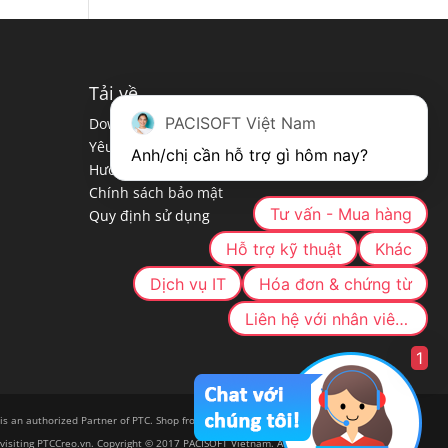
Tải về
PACISOFT Việt Nam
Download PTC
Yêu cầu hệ thống cài đặt
Anh/chị cần hỗ trợ gì hôm nay?
Hướng dẫn cài đặt & gỡ bỏ
Chính sách bảo mật
Tư vấn - Mua hàng
Quy định sử dụng
Hỗ trợ kỹ thuật
Khác
Dịch vụ IT
Hóa đơn & chứng từ
Liên hệ với nhân viên cụ thể
1
 is an authorized Partner of PTC. Shop from a trusted, authorized
visiting PTCCreo.vn. Copyright © 2017 PACISOFT Vietnam. All