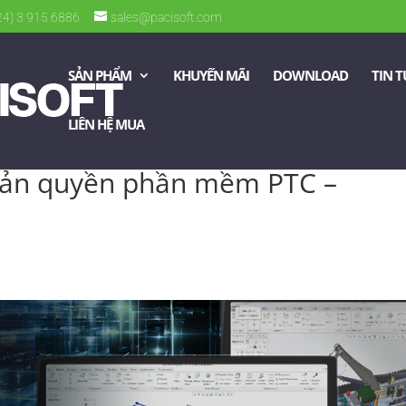
024) 3 915 6886
sales@pacisoft.com
SẢN PHẨM
KHUYẾN MÃI
DOWNLOAD
TIN 
LIÊN HỆ MUA
bản quyền phần mềm PTC –