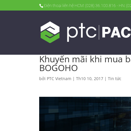
Điện thoại liên hệ HCM: (028) 36.100.816 - HN: (
Khuyến mãi khi mua 
BOGOHO
bởi
PTC Vietnam
|
Th10 10, 2017
|
Tin tức