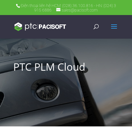
Điện thoại liên hệ HCM: (028) 36.100.816 - HN: (024) 3
915 6886
sales@pacisoft.com
PTC PLM Cloud