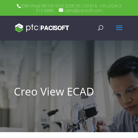
Điện thoại liên hệ HCM: (028) 36.100.816 - HN: (024) 3
915 6886
sales@pacisoft.com
Creo View ECAD